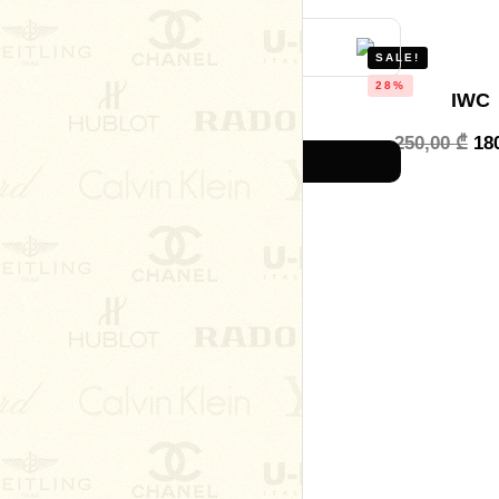
SALE!
28%
IWC
Remember me
250,00
₾
18
Login
Lost your password?