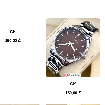
CK
150,00
₾
CK
150,00
₾