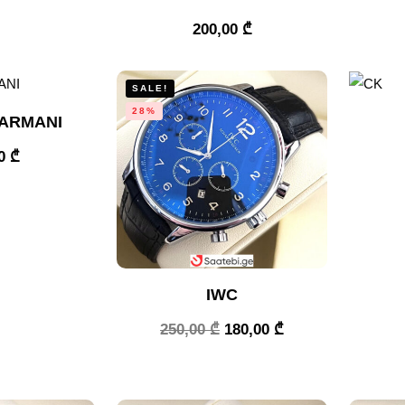
200,00
₾
SALE!
28%
ARMANI
00
₾
IWC
250,00
₾
180,00
₾