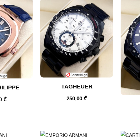
TAGHEUER
ILIPPE
250,00
₾
00
₾