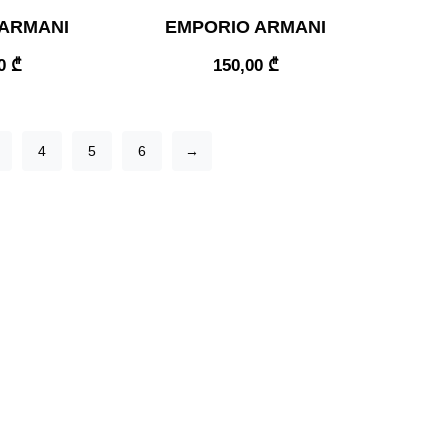
ARMANI
EMPORIO ARMANI
00
₾
150,00
₾
4
5
6
→