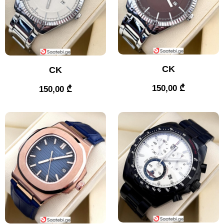
CK
CK
150,00
₾
150,00
₾