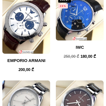
SALE!
28%
IWC
250,00
₾
180,00
₾
EMPORIO ARMANI
200,00
₾