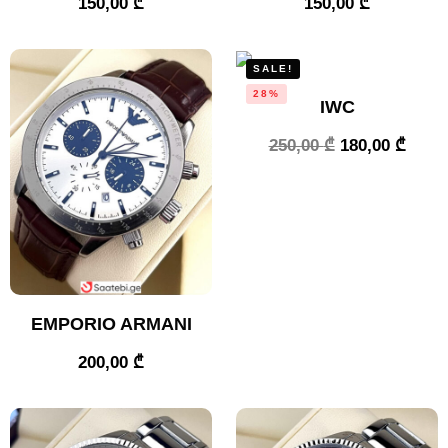
150,00
₾
150,00
₾
SALE!
28%
IWC
250,00
₾
180,00
₾
EMPORIO ARMANI
200,00
₾