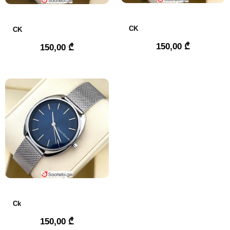
CK
CK
150,00
₾
150,00
₾
Ck
150,00
₾