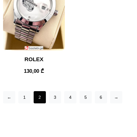
ROLEX
130,00
₾
←
1
2
3
4
5
6
→