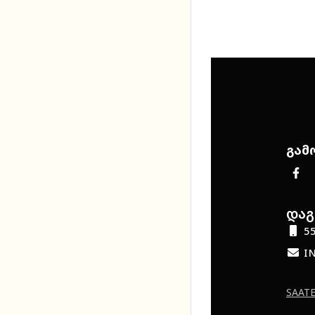
გამ
დაგ
55
I
SAATE