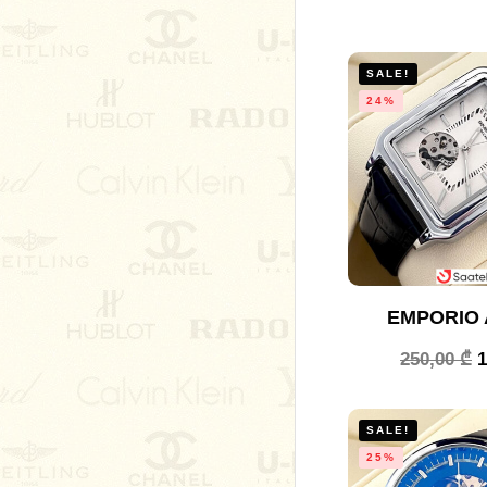
SALE!
24%
EMPORIO 
250,00
₾
SALE!
25%