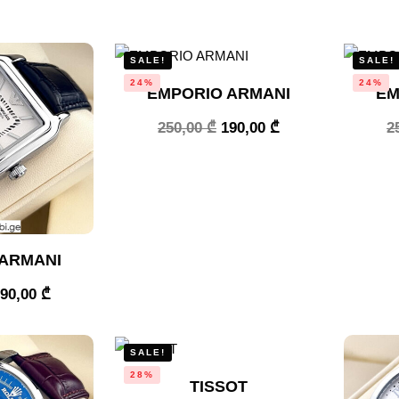
SALE!
SALE!
24%
24%
EMPORIO ARMANI
EM
250,00
₾
190,00
₾
2
ARMANI
190,00
₾
SALE!
28%
TISSOT