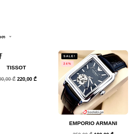
ით
SALE!
24%
TISSOT
00,00
₾
220,00
₾
EMPORIO ARMANI