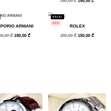
250,00
₾
190,00
₾
SALE!
25%
PORIO ARMANI
ROLEX
50,00
₾
190,00
₾
200,00
₾
150,00
₾