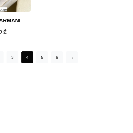
ARMANI
00
₾
3
4
5
6
→