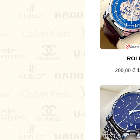
ROL
200,00
₾