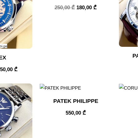
250,00
₾
180,00
₾
P
EX
150,00
₾
PATEK PHILIPPE
550,00
₾