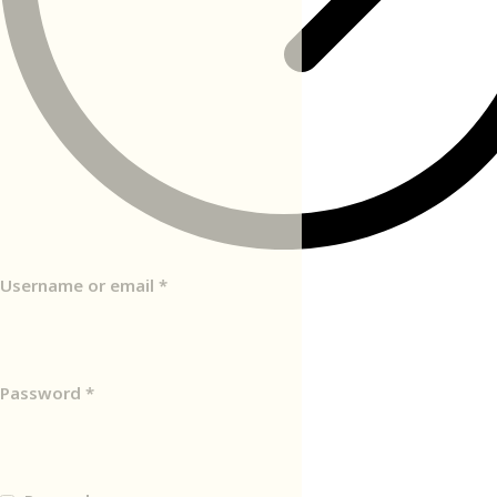
Username or email
*
Password
*