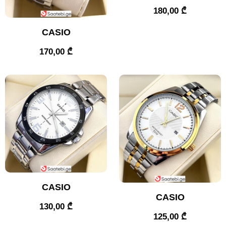
180,00
₾
CASIO
170,00
₾
CASIO
CASIO
130,00
₾
125,00
₾