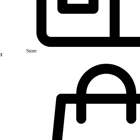
Store
I