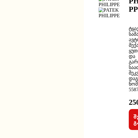
PH
P
ტყა
სამ
ავტ
მექ
ყუთ
და
გარ
საა
შეკ
დაგ
ნომ
558
25
შ
გ