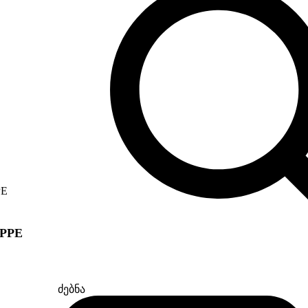
IPPE
ძებნა