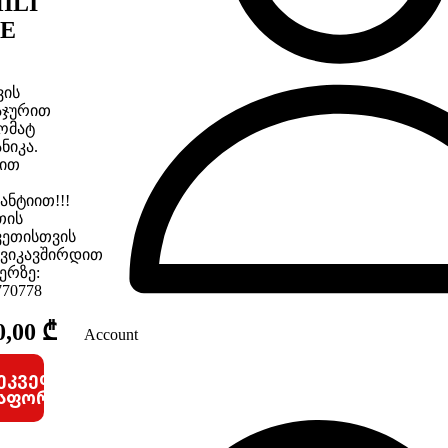
ILI
PE
ვის
აჯურით
ომატ
ანიკა.
ით
ანტიით!!!
თის
ვეთისთვის
ვიკავშირდით
ერზე:
770778
0,00
₾
Account
ეკვეთის
აფორმება