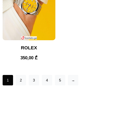
ROLEX
350,00
₾
1
2
3
4
5
→